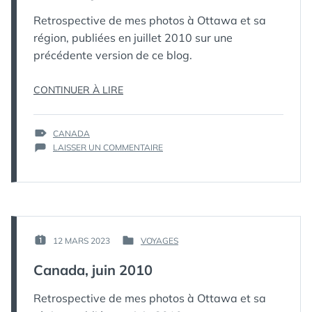
ПИНГВИН
Retrospective de mes photos à Ottawa et sa
région, publiées en juillet 2010 sur une
précédente version de ce blog.
« CANADA,
CONTINUER À LIRE
JUILLET
2010 »
ÉTIQUETTES :
CANADA
SUR
LAISSER UN COMMENTAIRE
CANADA,
JUILLET
2010
PAR :
12 MARS 2023
VOYAGES
PUBLIÉ
PUBLIÉ
КАК
LE :
DANS
Canada, juin 2010
МЁРТВЫЙ
ПИНГВИН
Retrospective de mes photos à Ottawa et sa