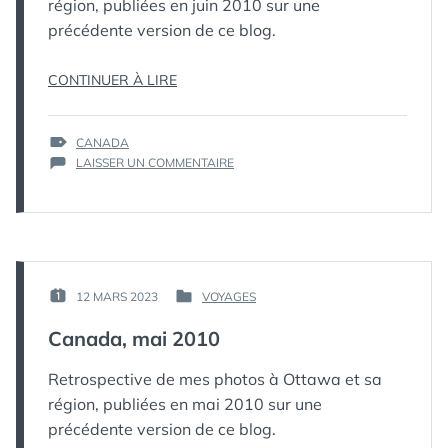
région, publiées en juin 2010 sur une
précédente version de ce blog.
« CANADA,
CONTINUER À LIRE
JUIN
2010 »
ÉTIQUETTES :
CANADA
SUR
LAISSER UN COMMENTAIRE
CANADA,
JUIN
2010
PAR :
12 MARS 2023
VOYAGES
PUBLIÉ
PUBLIÉ
КАК
LE :
DANS
Canada, mai 2010
МЁРТВЫЙ
ПИНГВИН
Retrospective de mes photos à Ottawa et sa
région, publiées en mai 2010 sur une
précédente version de ce blog.