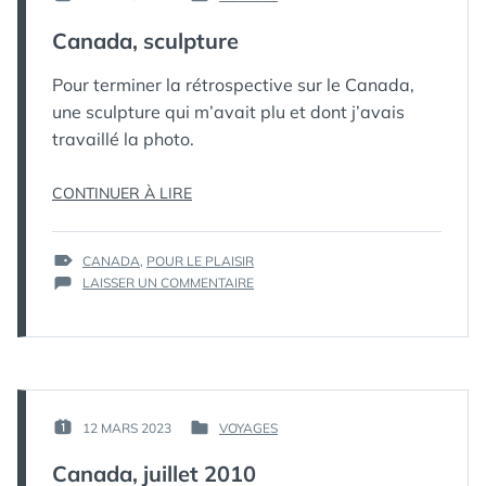
PUBLIÉ
PUBLIÉ
КАК
LE :
DANS
Canada, sculpture
МЁРТВЫЙ
ПИНГВИН
Pour terminer la rétrospective sur le Canada,
une sculpture qui m’avait plu et dont j’avais
travaillé la photo.
« CANADA,
CONTINUER À LIRE
SCULPTURE »
ÉTIQUETTES :
CANADA
,
POUR LE PLAISIR
SUR
LAISSER UN COMMENTAIRE
CANADA,
SCULPTURE
PAR :
12 MARS 2023
VOYAGES
PUBLIÉ
PUBLIÉ
КАК
LE :
DANS
Canada, juillet 2010
МЁРТВЫЙ