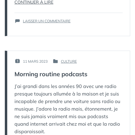
« VOYAGES
CONTINUER À LIRE
ET
RÉTROSPECTIVE »
SUR
LAISSER UN COMMENTAIRE
VOYAGES
ET
RÉTROSPECTIVE
PAR :
11 MARS 2023
CULTURE
PUBLIÉ
PUBLIÉ
КАК
LE :
DANS
Morning routine podcasts
МЁРТВЫЙ
ПИНГВИН
J’ai grandi dans les années 90 avec une radio
presque toujours allumée à la maison et je suis
incapable de prendre une voiture sans radio ou
musique. J’adore la radio mais, étonnement, je
ne suis jamais vraiment mis aux podcasts
quand internet arrivait chez moi et que la radio
disparaissait.