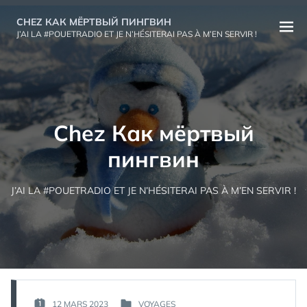
Aller
CHEZ КАК МЁРТВЫЙ ПИНГВИН
au
Ouvri
J’AI LA #POUETRADIO ET JE N’HÉSITERAI PAS À M’EN SERVIR !
contenu
le
menu
Chez Как мёртвый
пингвин
J’AI LA #POUETRADIO ET JE N’HÉSITERAI PAS À M’EN SERVIR !
PAR :
12 MARS 2023
VOYAGES