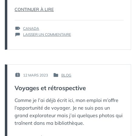
« CANADA,
CONTINUER À LIRE
MAI
2010 »
ÉTIQUETTES :
CANADA
SUR
LAISSER UN COMMENTAIRE
CANADA,
MAI
2010
PAR :
12 MARS 2023
BLOG
PUBLIÉ
PUBLIÉ
КАК
LE :
DANS
Voyages et rétrospective
МЁРТВЫЙ
ПИНГВИН
Comme je l’ai déjà écrit ici, mon emploi m’offre
l’opportunité de voyager. Je ne suis pas un
grand explorateur mais j’ai quelques photos qui
traînent dans ma bibliothèque.