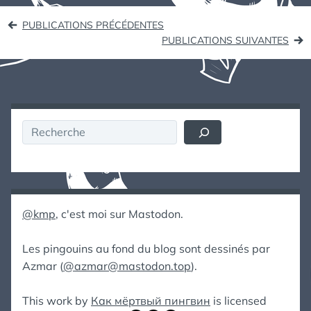
Navigation
PUBLICATIONS PRÉCÉDENTES
des
PUBLICATIONS SUIVANTES
articles
Rechercher
@kmp
, c'est moi sur Mastodon.
Les pingouins au fond du blog sont dessinés par
Azmar (
@azmar@mastodon.top
).
This work by
Как мёртвый пингвин
is licensed