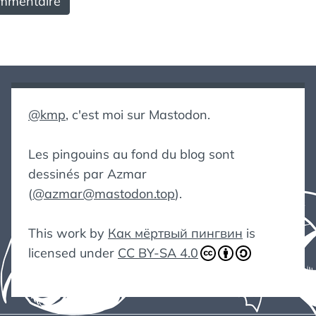
@kmp
, c'est moi sur Mastodon.
Les pingouins au fond du blog sont
dessinés par Azmar
(
@azmar@mastodon.top
).
This work by
Как мёртвый пингвин
is
licensed under
CC BY-SA 4.0