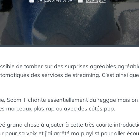
P
25 JANVIER 2025
MUSIQUE
P
P
К
A
U
U
А
R
B
B
К
L
L
М
:
I
I
Ё
É
É
Р
L
D
Т
E
A
В
N
Ы
:
S
possible de tomber sur des surprises agréables agréab
Й
utomatiques des services de streaming. C’est ainsi que 
П
И
Н
Г
ise, Soom T chante essentiellement du reggae mais on 
В
des morceaux plus rap ou avec des côtés pop.
И
Н
vé grand chose à ajouter à cette très courte introductio
 pour sa voix et j’ai arrêté ma playlist pour aller écou