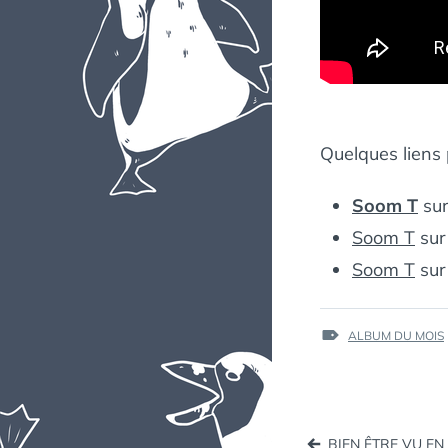
Quelques liens p
Soom T
sur
Soom T
sur
Soom T
sur
ÉTIQUETTES :
ALBUM DU MOIS
Naviga
BIEN ÊTRE VU EN