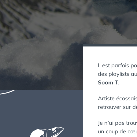
Il est parfois 
des playlists a
Soom T
.
Artiste écossa
retrouver sur 
Je n’ai pas trou
un coup de cœur