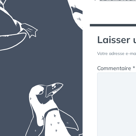
de
l’article
Laisser
Votre adresse e-mai
Commentaire
*