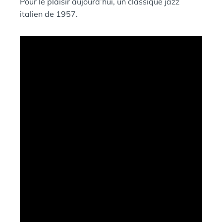
Pour le plaisir aujourd’hui, un classique jazz
Ы
:
S
Й
italien de 1957.
П
И
Н
Г
В
И
Н