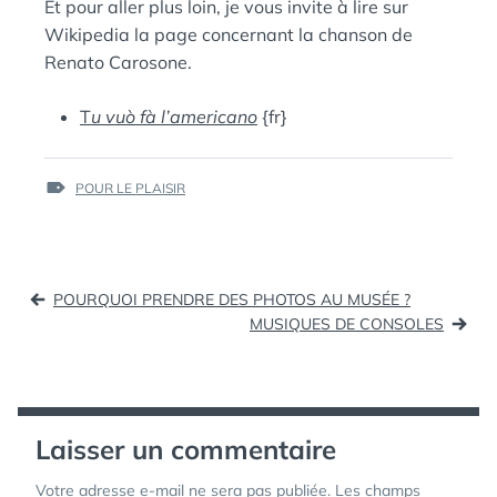
Et pour aller plus loin, je vous invite à lire sur
Wikipedia la page concernant la chanson de
Renato Carosone.
T
u vuò fà l’americano
{fr}
ÉTIQUETTES :
POUR LE PLAISIR
Navigation
POURQUOI PRENDRE DES PHOTOS AU MUSÉE ?
de
MUSIQUES DE CONSOLES
l’article
Laisser un commentaire
Votre adresse e-mail ne sera pas publiée.
Les champs