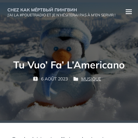
Aller
CHEZ КАК МЁРТВЫЙ ПИНГВИН
au
Ouvri
J’AI LA #POUETRADIO ET JE N’HÉSITERAI PAS À M’EN SERVIR !
contenu
le
menu
Tu Vuo’ Fa’ L’Americano
P
6 AOÛT 2023
MUSIQUE
P
P
К
A
U
U
А
R
B
B
К
L
L
М
:
I
I
Ё
É
É
Р
L
D
Т
E
A
В
N