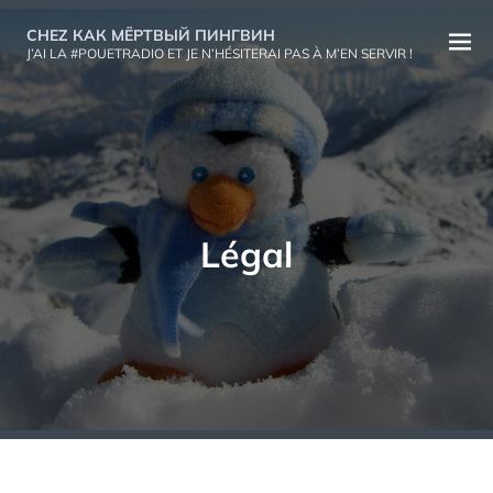
Aller
CHEZ КАК МЁРТВЫЙ ПИНГВИН
au
Ouvri
J’AI LA #POUETRADIO ET JE N’HÉSITERAI PAS À M’EN SERVIR !
contenu
le
menu
Légal