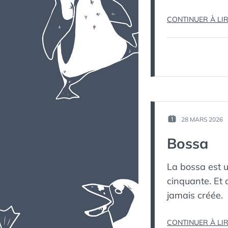
CONTINUER À LI
28 MARS 2026
PUBLIÉ
LE :
Bossa
La bossa est 
cinquante. Et 
jamais créée.
CONTINUER À LI