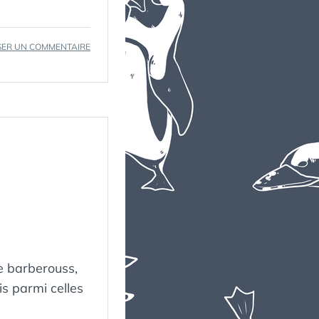
SUR
SER UN COMMENTAIRE
THE
MOUNTAIN
e barberouss,
is parmi celles