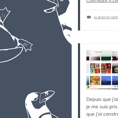
CONTINUER À LI
ÉTIQUETTES :
ALBUM DU MOI
Depuis que j’ai
je me suis pris
que j’ai const