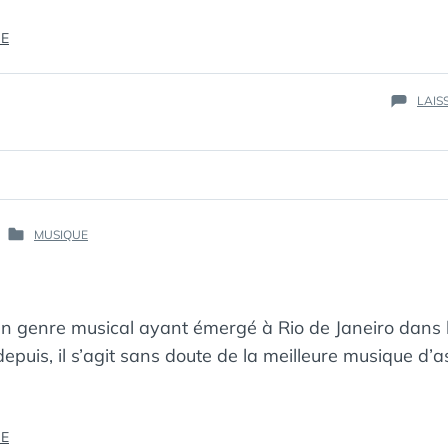
« MES
RE
PLAYLISTS
À
LAIS
COMPLÉTER »
PAR :
MUSIQUE
PUBLIÉ
КАК
DANS
МЁРТВЫЙ
ПИНГВИН
un genre musical ayant émergé à Rio de Janeiro dans
depuis, il s’agit sans doute de la meilleure musique d’
« BOSSA »
RE