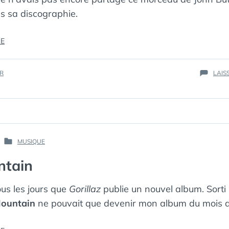
ns sa discographie.
« OCEAN
RE
(2012) »
IR
LAIS
PAR :
MUSIQUE
PUBLIÉ
КАК
DANS
ntain
МЁРТВЫЙ
ПИНГВИН
ous les jours que
Gorillaz
publie un nouvel album. Sorti 
ountain
ne pouvait que devenir mon album du mois 