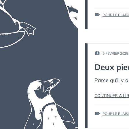
ÉTIQUETTES :
POUR LE PLAIS
9 FÉVRIER 2025
PUBLIÉ
LE :
Deux pie
Parce qu’il y
CONTINUER À LI
ÉTIQUETTES :
POUR LE PLAIS