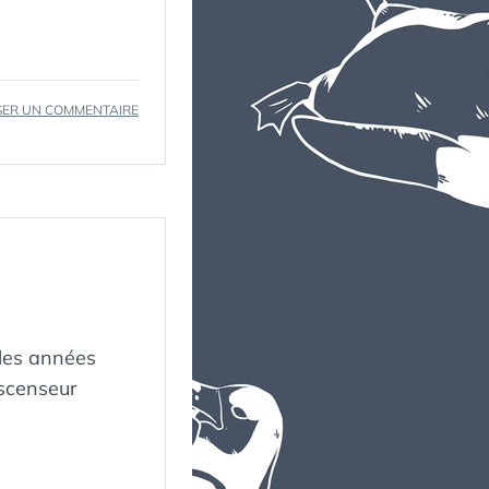
SUR
SER UN COMMENTAIRE
MES
PLAYLISTS
À
COMPLÉTER
 les années
ascenseur