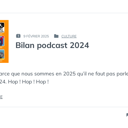
PAR :
9 FÉVRIER 2025
CULTURE
PUBLIÉ
PUBLIÉ
КАК
Bilan podcast 2024
LE :
DANS
МЁРТВЫЙ
ПИНГВИН
parce que nous sommes en 2025 qu’il ne faut pas parl
4. Hop ! Hop ! Hop !
« BILAN
RE
PODCAST
2024 »