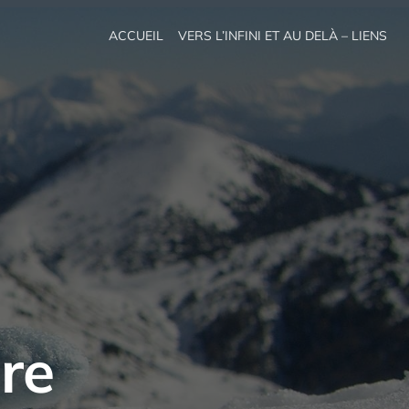
ACCUEIL
VERS L’INFINI ET AU DELÀ – LIENS
re