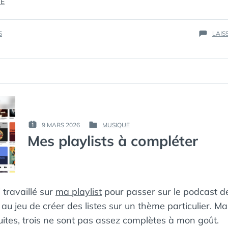
« THE
RE
MOUNTAIN »
S
LAIS
PAR :
9 MARS 2026
MUSIQUE
PUBLIÉ
PUBLIÉ
КАК
Mes playlists à compléter
LE :
DANS
МЁРТВЫЙ
ПИНГВИН
 travaillé sur
ma playlist
pour passer sur le podcast d
 au jeu de créer des listes sur un thème particulier. Ma
ruites, trois ne sont pas assez complètes à mon goût.