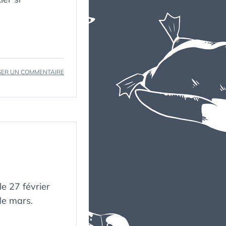
SUR
SER UN COMMENTAIRE
OCEAN
(2012)
le 27 février
de mars.