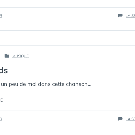
IR
LAIS
PAR :
MUSIQUE
PUBLIÉ
КАК
DANS
ds
МЁРТВЫЙ
ПИНГВИН
 a un peu de moi dans cette chanson…
« DEUX
RE
PIEDS »
IR
LAIS