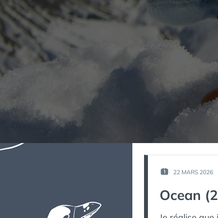
22 MARS 2026
PUBLIÉ
LE :
Ocean (
Je réalise que