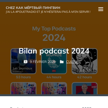
Aller
CHEZ КАК МЁРТВЫЙ ПИНГВИН
au
Ouvri
J’AI LA #POUETRADIO ET JE N’HÉSITERAI PAS À M’EN SERVIR !
contenu
le
menu
Bilan podcast 2024
P
9 FÉVRIER 2025
CULTURE
P
P
К
A
U
U
А
R
B
B
К
L
L
М
:
I
I
Ё
É
É
Р
L
D
Т
E
A
В
N