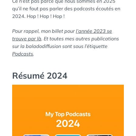
Ce n’est pas parce que nous sommes en 2025
Ы
:
S
Й
qu’il ne faut pas parler des podcasts écoutés en
П
2024. Hop ! Hop ! Hop !
И
Н
Pour rappel, mon billet pour
l’année 2023 se
Г
trouve par là
. Et toutes mes autres publications
В
sur la baladodiffusion sont sous l’étiquette
И
Podcasts
.
Н
Résumé 2024