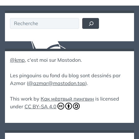
Rechercher
@kmp
, c'est moi sur Mastodon.
Les pingouins au fond du blog sont dessinés par
Azmar (
@azmar@mastodon.top
).
This work by
Как мёртвый пингвин
is licensed
under
CC BY-SA 4.0