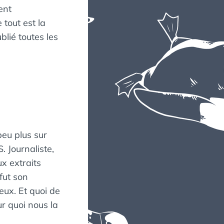
ent
 tout est la
blié toutes les
peu plus sur
. Journaliste,
x extraits
fut son
eux. Et quoi de
r quoi nous la