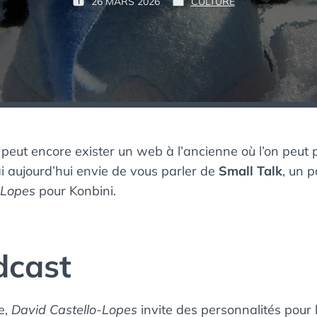
P
26 MARS 2026
CULTURE
P
P
К
A
U
U
А
R
B
B
К
L
L
М
:
I
I
Ё
É
É
Р
L
D
Т
E
A
В
N
Ы
:
S
 peut encore exister un web à l’ancienne où l’on peut 
Й
ai aujourd’hui envie de vous parler de
Small Talk
, un 
П
И
-Lopes
pour Konbini.
Н
Г
В
И
dcast
Н
e,
David Castello-Lopes
invite des personnalités pour 