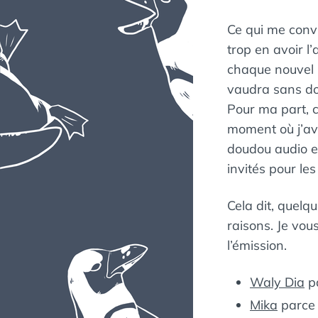
Ce qui me convi
trop en avoir l
chaque nouvel i
vaudra sans do
Pour ma part, c
moment où j’av
doudou audio e
invités pour le
Cela dit, quelq
raisons. Je vo
l’émission.
Waly Dia
pa
Mika
parce 