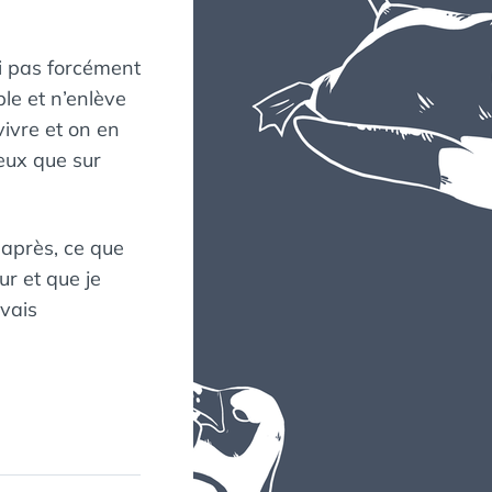
ai pas forcément
le et n’enlève
vivre et on en
eux que sur
 après, ce que
ur et que je
uvais