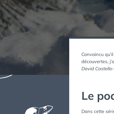
Convaincu qu’il
découvertes, j’
David Castello
Le po
Dans cette séri