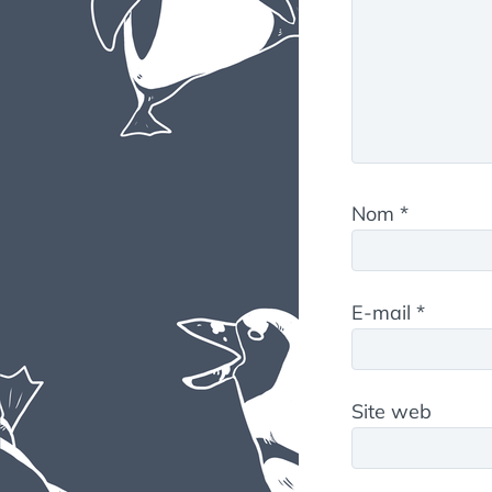
Nom
*
E-mail
*
Site web