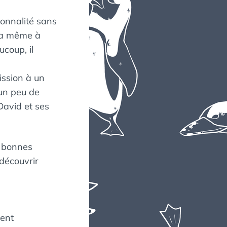
sonnalité sans
 la même à
coup, il
ission à un
 un peu de
David et ses
t bonnes
découvrir
ment