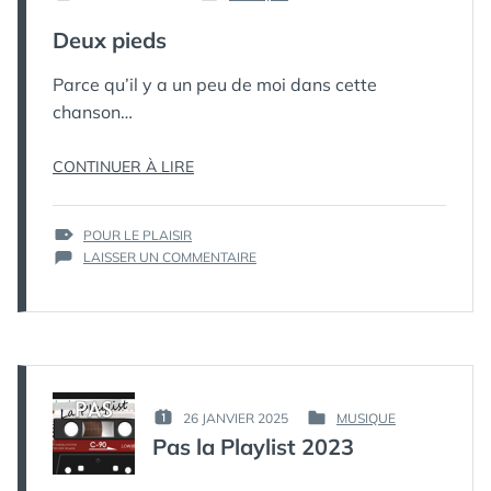
PUBLIÉ
PUBLIÉ
КАК
LE :
DANS
Deux pieds
МЁРТВЫЙ
ПИНГВИН
Parce qu’il y a un peu de moi dans cette
chanson…
« DEUX
CONTINUER À LIRE
PIEDS »
ÉTIQUETTES :
POUR LE PLAISIR
SUR
LAISSER UN COMMENTAIRE
DEUX
PIEDS
PAR :
26 JANVIER 2025
MUSIQUE
PUBLIÉ
PUBLIÉ
КАК
Pas la Playlist 2023
LE :
DANS
МЁРТВЫЙ
ПИНГВИН