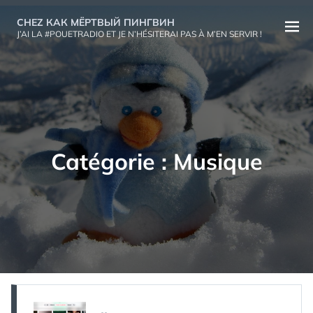
Aller
CHEZ КАК МЁРТВЫЙ ПИНГВИН
au
Ouvri
J’AI LA #POUETRADIO ET JE N’HÉSITERAI PAS À M’EN SERVIR !
contenu
le
menu
Catégorie :
Musique