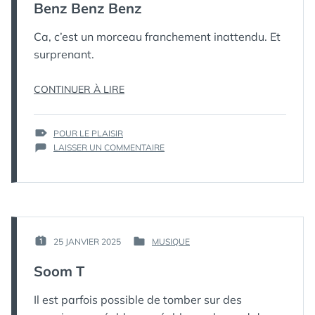
Benz Benz Benz
МЁРТВЫЙ
ПИНГВИН
Ca, c’est un morceau franchement inattendu. Et
surprenant.
« BENZ
CONTINUER À LIRE
BENZ
BENZ »
ÉTIQUETTES :
POUR LE PLAISIR
SUR
LAISSER UN COMMENTAIRE
BENZ
BENZ
BENZ
PAR :
25 JANVIER 2025
MUSIQUE
PUBLIÉ
PUBLIÉ
КАК
LE :
DANS
Soom T
МЁРТВЫЙ
ПИНГВИН
Il est parfois possible de tomber sur des