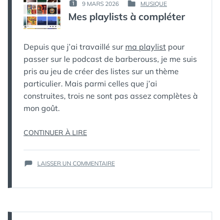
PAR :
9 MARS 2026
MUSIQUE
PUBLIÉ
PUBLIÉ
КАК
Mes playlists à compléter
LE :
DANS
МЁРТВЫЙ
ПИНГВИН
Depuis que j’ai travaillé sur
ma playlist
pour
passer sur le podcast de barberouss, je me suis
pris au jeu de créer des listes sur un thème
particulier. Mais parmi celles que j’ai
construites, trois ne sont pas assez complètes à
mon goût.
« MES
CONTINUER À LIRE
PLAYLISTS
À
SUR
LAISSER UN COMMENTAIRE
COMPLÉTER »
MES
PLAYLISTS
À
COMPLÉTER