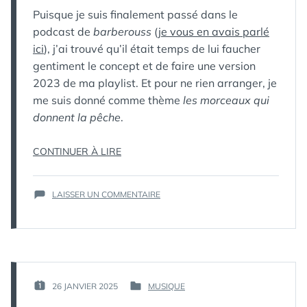
Puisque je suis finalement passé dans le
podcast de
barberouss
(
je vous en avais parlé
ici
), j’ai trouvé qu’il était temps de lui faucher
gentiment le concept et de faire une version
2023 de ma playlist. Et pour ne rien arranger, je
me suis donné comme thème
les morceaux qui
donnent la pêche
.
« PAS
CONTINUER À LIRE
LA
PLAYLIST
SUR
LAISSER UN COMMENTAIRE
2023 »
PAS
LA
PLAYLIST
2023
PAR :
26 JANVIER 2025
MUSIQUE
PUBLIÉ
PUBLIÉ
КАК
LE :
DANS