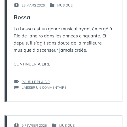
PAR :
28 MARS 2026
MUSIQUE
PUBLIÉ
PUBLIÉ
КАК
LE :
DANS
Bossa
МЁРТВЫЙ
ПИНГВИН
La bossa est un genre musical ayant émergé à
Rio de Janeiro dans les années cinquante. Et
depuis, il s’agit sans doute de la meilleure
musique d’ascenseur jamais créée.
« BOSSA »
CONTINUER À LIRE
ÉTIQUETTES :
POUR LE PLAISIR
SUR
LAISSER UN COMMENTAIRE
BOSSA
PAR :
9 FÉVRIER 2025
MUSIQUE