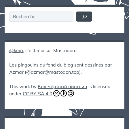
Rechercher
@kmp
, c'est moi sur Mastodon.
Les pingouins au fond du blog sont dessinés par
Azmar (
@azmar@mastodon.top
).
This work by
Как мёртвый пингвин
is licensed
under
CC BY-SA 4.0