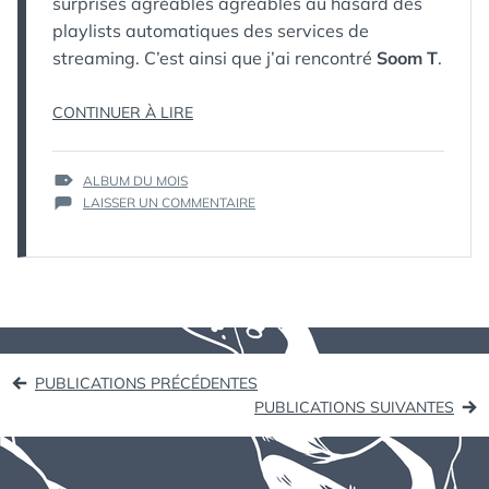
surprises agréables agréables au hasard des
playlists automatiques des services de
streaming. C’est ainsi que j’ai rencontré
Soom T
.
« SOOM
CONTINUER À LIRE
T »
ÉTIQUETTES :
ALBUM DU MOIS
SUR
LAISSER UN COMMENTAIRE
SOOM
T
Navigation
PUBLICATIONS PRÉCÉDENTES
des
PUBLICATIONS SUIVANTES
articles