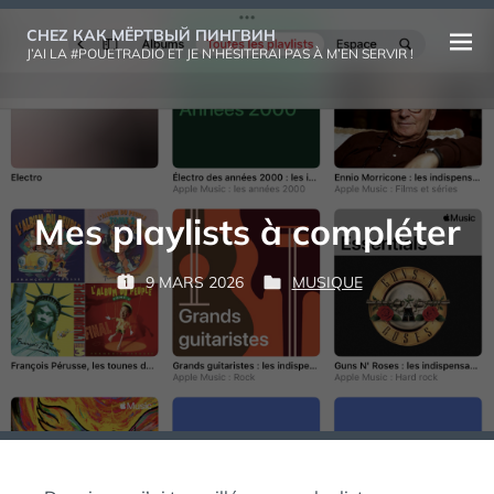
Aller
CHEZ КАК МЁРТВЫЙ ПИНГВИН
au
Ouvri
J’AI LA #POUETRADIO ET JE N’HÉSITERAI PAS À M’EN SERVIR !
contenu
le
menu
Mes playlists à compléter
P
9 MARS 2026
MUSIQUE
P
P
К
A
U
U
А
R
B
B
К
L
L
М
:
I
I
Ё
É
É
Р
L
D
Т
E
A
В
N