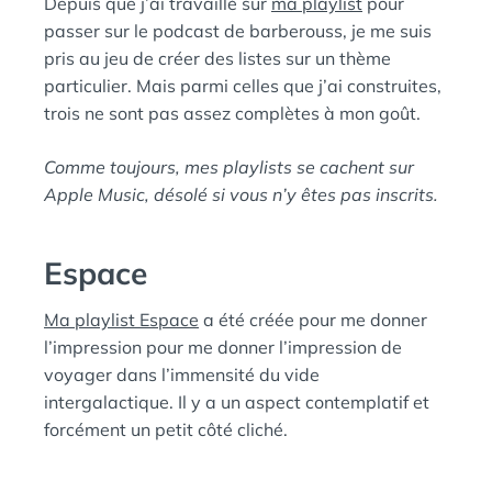
Depuis que j’ai travaillé sur
ma playlist
pour
Ы
:
S
Й
passer sur le podcast de barberouss, je me suis
П
pris au jeu de créer des listes sur un thème
И
particulier. Mais parmi celles que j’ai construites,
Н
trois ne sont pas assez complètes à mon goût.
Г
В
Comme toujours, mes playlists se cachent sur
И
Apple Music, désolé si vous n’y êtes pas inscrits.
Н
Espace
Ma playlist Espace
a été créée pour me donner
l’impression pour me donner l’impression de
voyager dans l’immensité du vide
intergalactique. Il y a un aspect contemplatif et
forcément un petit côté cliché.