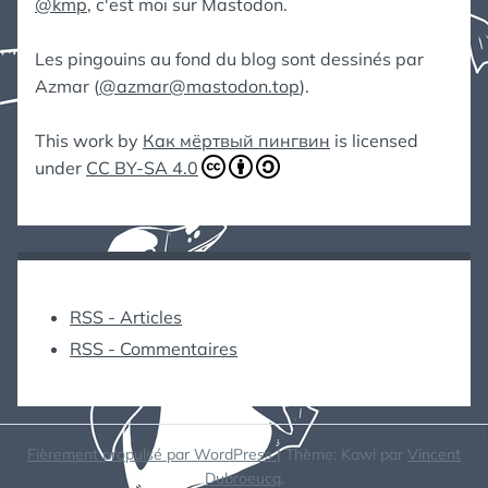
@kmp
, c'est moi sur Mastodon.
Les pingouins au fond du blog sont dessinés par
Azmar (
@azmar@mastodon.top
).
This work by
Как мёртвый пингвин
is licensed
under
CC BY-SA 4.0
RSS - Articles
RSS - Commentaires
Fièrement propulsé par WordPress
|
Thème: Kawi par
Vincent
Dubroeucq
.