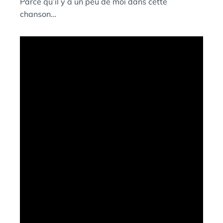
Parce qu’il y a un peu de moi dans cette
Ы
:
S
Й
chanson…
П
И
Н
Г
В
И
Н