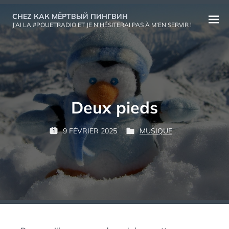
Aller
CHEZ КАК МЁРТВЫЙ ПИНГВИН
au
Ouvri
J’AI LA #POUETRADIO ET JE N’HÉSITERAI PAS À M’EN SERVIR !
contenu
le
menu
Deux pieds
P
9 FÉVRIER 2025
MUSIQUE
P
P
К
A
U
U
А
R
B
B
К
L
L
М
:
I
I
Ё
É
É
Р
L
D
Т
E
A
В
N