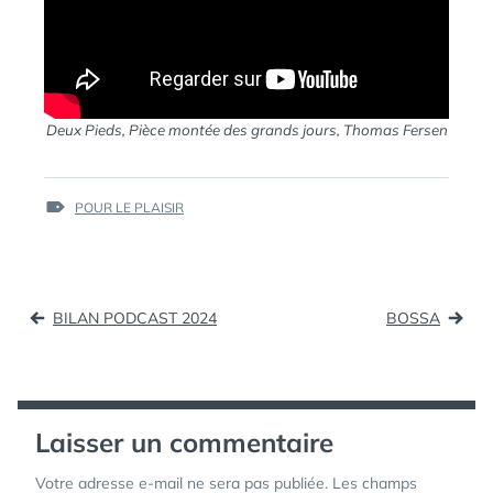
Deux Pieds, Pièce montée des grands jours, Thomas Fersen
ÉTIQUETTES :
POUR LE PLAISIR
Navigation
BILAN PODCAST 2024
BOSSA
de
l’article
Laisser un commentaire
Votre adresse e-mail ne sera pas publiée.
Les champs