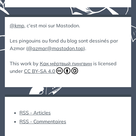
@kmp
, c'est moi sur Mastodon.
Les pingouins au fond du blog sont dessinés par
Azmar (
@azmar@mastodon.top
).
This work by
Как мёртвый пингвин
is licensed
under
CC BY-SA 4.0
RSS - Articles
RSS - Commentaires