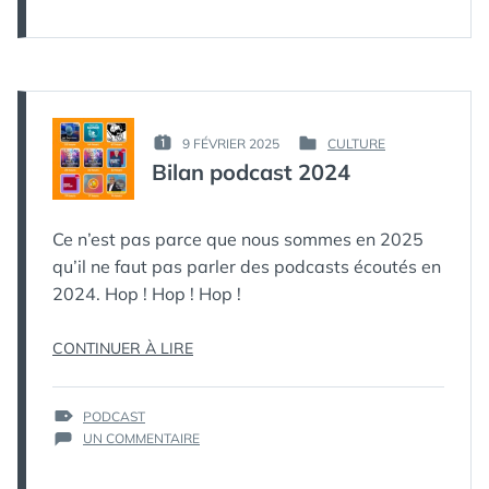
DEUX
PIEDS
PAR :
9 FÉVRIER 2025
CULTURE
PUBLIÉ
PUBLIÉ
КАК
Bilan podcast 2024
LE :
DANS
МЁРТВЫЙ
ПИНГВИН
Ce n’est pas parce que nous sommes en 2025
qu’il ne faut pas parler des podcasts écoutés en
2024. Hop ! Hop ! Hop !
« BILAN
CONTINUER À LIRE
PODCAST
2024 »
ÉTIQUETTES :
PODCAST
SUR
UN COMMENTAIRE
BILAN
PODCAST