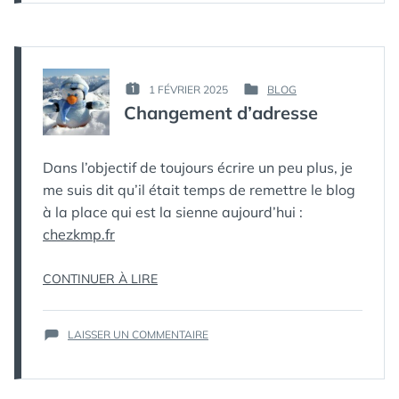
2024
PAR :
1 FÉVRIER 2025
BLOG
PUBLIÉ
PUBLIÉ
КАК
Changement d’adresse
LE :
DANS
МЁРТВЫЙ
ПИНГВИН
Dans l’objectif de toujours écrire un peu plus, je
me suis dit qu’il était temps de remettre le blog
à la place qui est la sienne aujourd’hui :
chezkmp.fr
« CHANGEMENT
CONTINUER À LIRE
D’ADRESSE »
SUR
LAISSER UN COMMENTAIRE
CHANGEMENT
D’ADRESSE