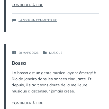
« MES
CONTINUER À LIRE
PLAYLISTS
À
SUR
LAISSER UN COMMENTAIRE
COMPLÉTER »
MES
PLAYLISTS
À
COMPLÉTER
PAR :
28 MARS 2026
MUSIQUE
PUBLIÉ
PUBLIÉ
КАК
LE :
DANS
Bossa
МЁРТВЫЙ
ПИНГВИН
La bossa est un genre musical ayant émergé à
Rio de Janeiro dans les années cinquante. Et
depuis, il s’agit sans doute de la meilleure
musique d’ascenseur jamais créée.
« BOSSA »
CONTINUER À LIRE