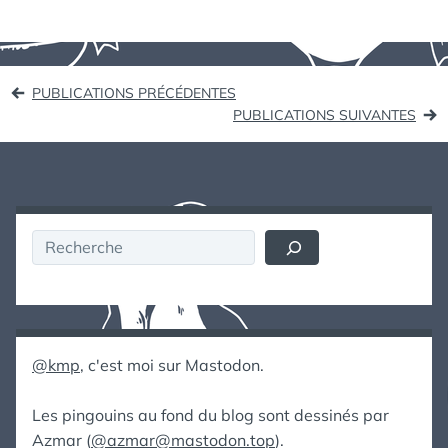
Navigation
PUBLICATIONS PRÉCÉDENTES
des
PUBLICATIONS SUIVANTES
articles
Rechercher
@kmp
, c'est moi sur Mastodon.
Les pingouins au fond du blog sont dessinés par
Azmar (
@azmar@mastodon.top
).