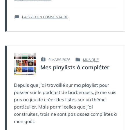
UN
NOUVEAU
SUR
LAISSER UN COMMENTAIRE
MAC »
CONFIGURER
UN
NOUVEAU
MAC
PAR :
9 MARS 2026
MUSIQUE
PUBLIÉ
PUBLIÉ
КАК
Mes playlists à compléter
LE :
DANS
МЁРТВЫЙ
ПИНГВИН
Depuis que j’ai travaillé sur
ma playlist
pour
passer sur le podcast de barberouss, je me suis
pris au jeu de créer des listes sur un thème
particulier. Mais parmi celles que j’ai
construites, trois ne sont pas assez complètes à
mon goût.