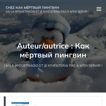
Aller
CHEZ КАК МЁРТВЫЙ ПИНГВИН
au
Ouvri
J’AI LA #POUETRADIO ET JE N’HÉSITERAI PAS À M’EN SERVIR !
contenu
le
menu
Auteur/autrice :
Как
мёртвый пингвин
J’AI LA #POUETRADIO ET JE N’HÉSITERAI PAS À M’EN SERVIR !