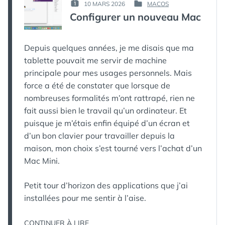
PAR :
10 MARS 2026
MACOS
PUBLIÉ
PUBLIÉ
КАК
Configurer un nouveau Mac
LE :
DANS
МЁРТВЫЙ
ПИНГВИН
Depuis quelques années, je me disais que ma
tablette pouvait me servir de machine
principale pour mes usages personnels. Mais
force a été de constater que lorsque de
nombreuses formalités m’ont rattrapé, rien ne
fait aussi bien le travail qu’un ordinateur. Et
puisque je m’étais enfin équipé d’un écran et
d’un bon clavier pour travailler depuis la
maison, mon choix s’est tourné vers l’achat d’un
Mac Mini.
Petit tour d’horizon des applications que j’ai
installées pour me sentir à l’aise.
« CONFIGURER
CONTINUER À LIRE