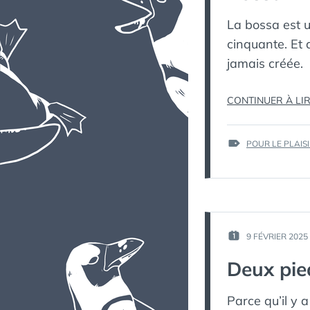
La bossa est 
cinquante. Et 
jamais créée.
CONTINUER À LI
ÉTIQUETTES :
POUR LE PLAIS
9 FÉVRIER 2025
PUBLIÉ
LE :
Deux pie
Parce qu’il y