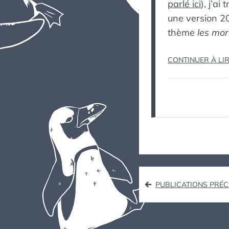
parlé ici
), j’ai
une version 2
thème
les mor
CONTINUER À LI
Navigat
PUBLICATIONS PRÉ
des