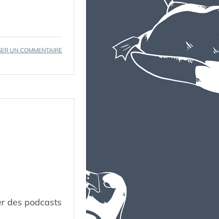
SUR
SER UN COMMENTAIRE
DEUX
PIEDS
er des podcasts