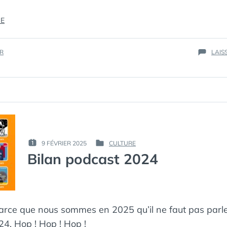
« DEUX
RE
PIEDS »
IR
LAIS
PAR :
9 FÉVRIER 2025
CULTURE
PUBLIÉ
PUBLIÉ
КАК
Bilan podcast 2024
LE :
DANS
МЁРТВЫЙ
ПИНГВИН
parce que nous sommes en 2025 qu’il ne faut pas parl
4. Hop ! Hop ! Hop !