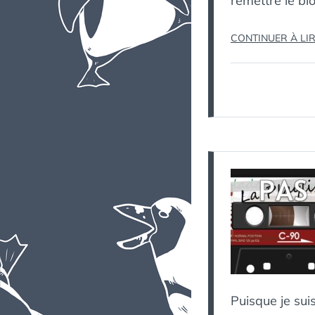
remettre le blo
CONTINUER À LI
Puisque je su