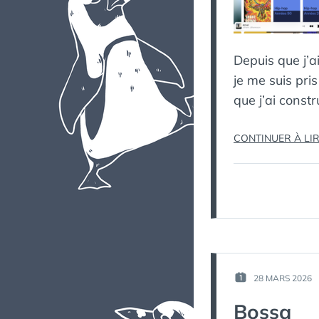
Depuis que j’ai
je me suis pris
que j’ai const
CONTINUER À LI
28 MARS 2026
PUBLIÉ
LE :
Bossa