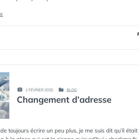
« BILAN
RE
PODCAST
2024 »
PAR :
1 FÉVRIER 2025
BLOG
PUBLIÉ
PUBLIÉ
КАК
Changement d’adresse
LE :
DANS
МЁРТВЫЙ
ПИНГВИН
 de toujours écrire un peu plus, je me suis dit qu’il éta