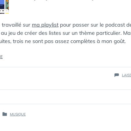
ПИНГВИН
 travaillé sur
ma playlist
pour passer sur le podcast d
 au jeu de créer des listes sur un thème particulier. Ma
ruites, trois ne sont pas assez complètes à mon goût.
« MES
RE
PLAYLISTS
À
LAIS
COMPLÉTER »
PAR :
MUSIQUE
PUBLIÉ
КАК
DANS
МЁРТВЫЙ
ПИНГВИН