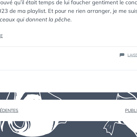
 trouvé qu’il était temps de lui faucher gentiment le con
023 de ma playlist. Et pour ne rien arranger, je me s
ceaux qui donnent la pêche
.
« PAS
RE
LA
PLAYLIST
LAIS
2023 »
ion
CÉDENTES
PUBL