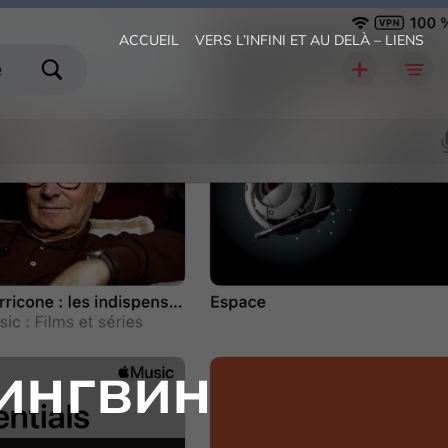
ACCUEIL
VERS L’INFINI ET AU DELÀ – LIENS
ингвин