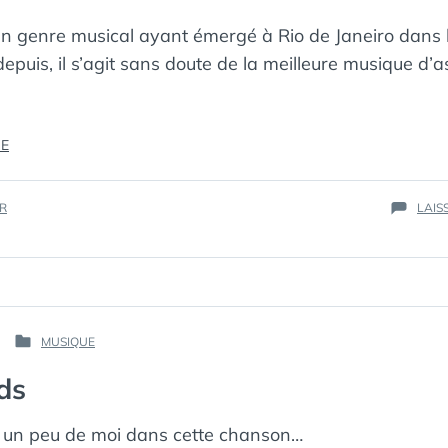
un genre musical ayant émergé à Rio de Janeiro dans
depuis, il s’agit sans doute de la meilleure musique d’
« BOSSA »
RE
IR
LAIS
PAR :
MUSIQUE
PUBLIÉ
КАК
DANS
ds
МЁРТВЫЙ
ПИНГВИН
 a un peu de moi dans cette chanson…