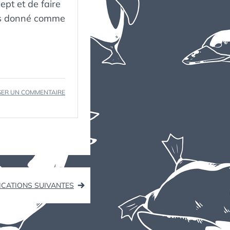
cept et de faire
uis donné comme
SUR
SER UN COMMENTAIRE
PAS
LA
PLAYLIST
2023
ICATIONS SUIVANTES