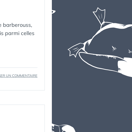
e barberouss,
is parmi celles
SUR
SER UN COMMENTAIRE
MES
PLAYLISTS
À
COMPLÉTER