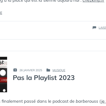
g à la place qui est la sienne aujourd’hui :
chezkmp.fr
« CHANGEMENT
RE
D’ADRESSE »
LAIS
PAR :
26 JANVIER 2025
MUSIQUE
PUBLIÉ
PUBLIÉ
КАК
Pas la Playlist 2023
LE :
DANS
МЁРТВЫЙ
ПИНГВИН
is finalement passé dans le podcast de
barberouss
(
je