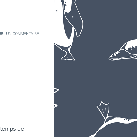
SUR
UN COMMENTAIRE
BILAN
PODCAST
2024
it temps de