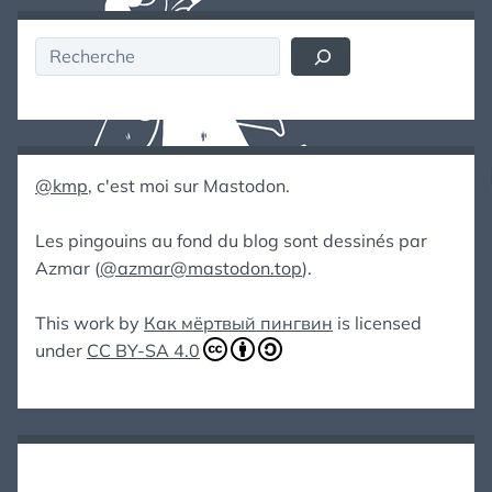
Rechercher
@kmp
, c'est moi sur Mastodon.
Les pingouins au fond du blog sont dessinés par
Azmar (
@azmar@mastodon.top
).
This work by
Как мёртвый пингвин
is licensed
under
CC BY-SA 4.0