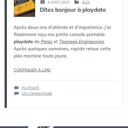
PAR :
6 AOÛT 2023
JEUX
PUBLIÉ
PUBLIÉ
КАК
Dîtes bonjour à playdate
LE :
DANS
МЁРТВЫЙ
ПИНГВИН
Après deux ans d’attente et d’impatience, j’ai
finalement reçu ma petite console portable
playdate
de
Panic
et
Teenage Engineering
.
Après quelques semaines, rapide retour cette
jolie machine toute jaune.
« DÎTES
CONTINUER À LIRE
BONJOUR
À
ÉTIQUETTES :
PLAYDATE
PLAYDATE »
SUR
UN COMMENTAIRE
DÎTES
BONJOUR
À
PLAYDATE