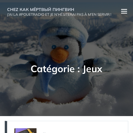
Aller
CHEZ КАК МЁРТВЫЙ ПИНГВИН
au
Ouvri
J’AI LA #POUETRADIO ET JE N’HÉSITERAI PAS À M’EN SERVIR !
contenu
le
menu
Catégorie :
Jeux