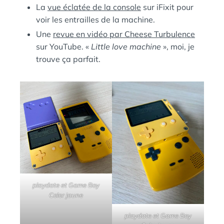
La
vue éclatée de la console
sur iFixit pour
voir les entrailles de la machine.
Une
revue en vidéo par Cheese Turbulence
sur YouTube. «
Little love machine
», moi, je
trouve ça parfait.
playdate et Game Boy
Color jaune
playdate et Game Boy