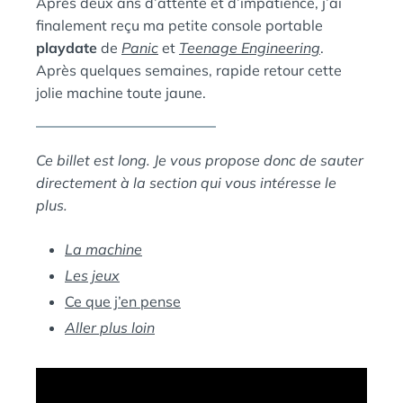
Après deux ans d’attente et d’impatience, j’ai
Ы
:
S
Й
finalement reçu ma petite console portable
П
playdate
de
Panic
et
Teenage Engineering
.
И
Après quelques semaines, rapide retour cette
Н
jolie machine toute jaune.
Г
В
И
Ce billet est long. Je vous propose donc de sauter
Н
directement à la section qui vous intéresse le
plus.
La machine
Les jeux
Ce que j’en pense
Aller plus loin