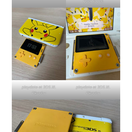
Color jaune
playdate et 3DS XL
playdate et 3DS XL
Pikachu
Pikachu