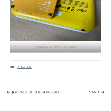
playdate et 3DS XL Pikachu
ÉTIQUETTES :
PLAYDATE
Navigation
JOURNEY OF THE SORCERER
SARO
de
l’article