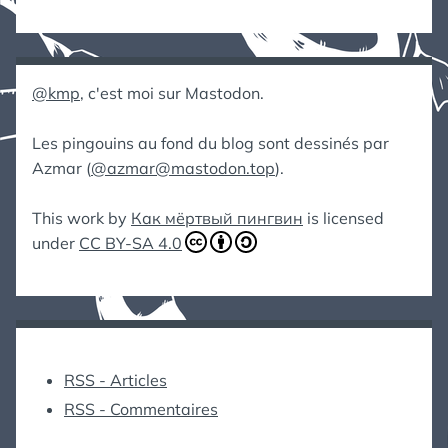
@kmp
, c'est moi sur Mastodon.
Les pingouins au fond du blog sont dessinés par
Azmar (
@azmar@mastodon.top
).
This work by
Как мёртвый пингвин
is licensed
under
CC BY-SA 4.0
RSS - Articles
RSS - Commentaires