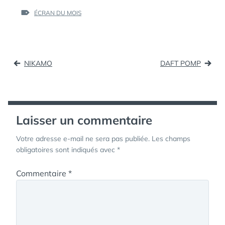
ÉTIQUETTES :
ÉCRAN DU MOIS
Navigation
NIKAMO
DAFT POMP
de
l’article
Laisser un commentaire
Votre adresse e-mail ne sera pas publiée.
Les champs
obligatoires sont indiqués avec
*
Commentaire
*