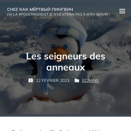
Aller
CHEZ КАК МЁРТВЫЙ ПИНГВИН
au
Ouvri
J’AI LA #POUETRADIO ET JE N’HÉSITERAI PAS À M’EN SERVIR !
contenu
le
menu
Les seigneurs des
anneaux
P
12 FÉVRIER 2023
ECRANS
P
P
К
A
U
U
А
R
B
B
К
L
L
М
:
I
I
Ё
É
É
Р
L
D
Т
E
A