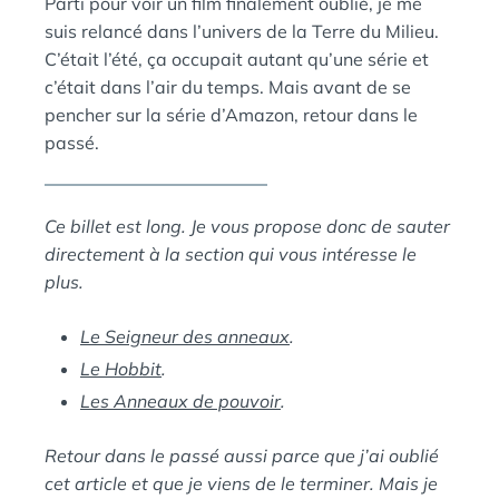
В
Parti pour voir un film finalement oublié, je me
N
Ы
suis relancé dans l’univers de la Terre du Milieu.
:
S
Й
C’était l’été, ça occupait autant qu’une série et
П
c’était dans l’air du temps. Mais avant de se
И
pencher sur la série d’Amazon, retour dans le
Н
passé.
Г
В
И
Н
Ce billet est long. Je vous propose donc de sauter
directement à la section qui vous intéresse le
plus.
Le Seigneur des anneaux
.
Le Hobbit
.
Les Anneaux de pouvoir
.
Retour dans le passé aussi parce que j’ai oublié
cet article et que je viens de le terminer. Mais je