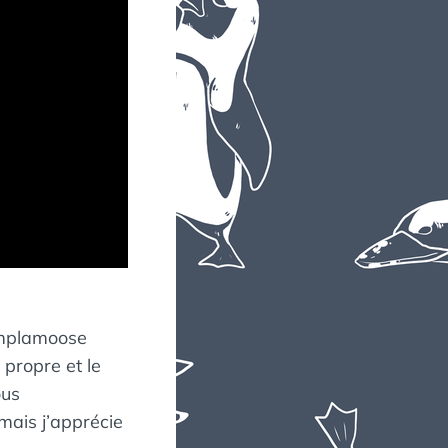
Pomplamoose
 propre et le
ous
mais j’apprécie