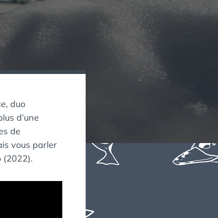
se
, duo
plus d’une
ses de
is vous parler
p
(2022).