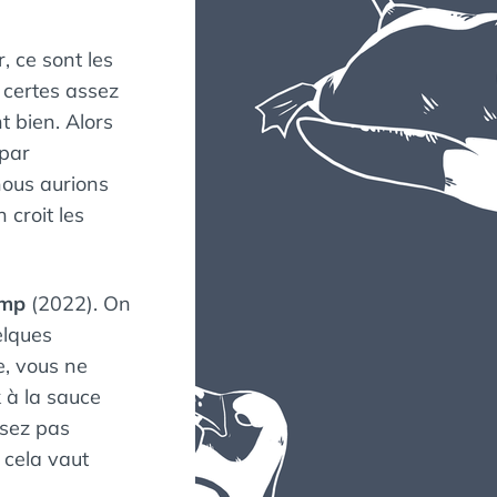
, ce sont les
 certes assez
t bien. Alors
 par
nous aurions
 croit les
omp
(2022). On
elques
e, vous ne
 à la sauce
ssez pas
 cela vaut