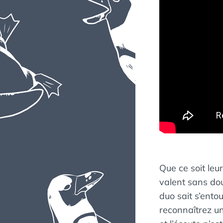
Que ce soit le
valent sans dout
duo sait s’ento
reconnaîtrez un