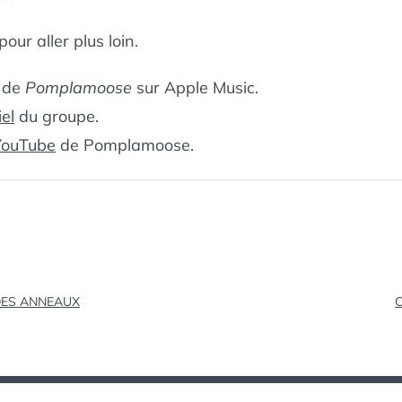
our aller plus loin.
de
Pomplamoose
sur Apple Music.
iel
du groupe.
YouTube
de Pomplamoose.
tion
DES ANNEAUX