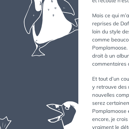
et l’écoute n’e
Mais ce qui m’a 
reprises de Daf
loin du style d
comme beaucoup,
Pomplamoose. Et
droit à un album
commentaires d
Et tout d’un co
y retrouve des
nouvelles compo
serez certainem
Pomplamoose et 
encore, je croi
vraiment le dét