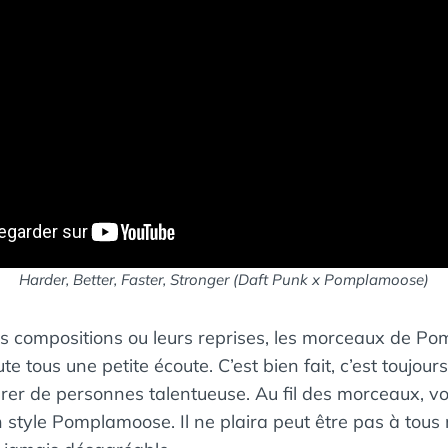
Harder, Better, Faster, Stronger
(Daft Punk x Pomplamoose)
urs compositions ou leurs reprises, les morceaux de 
e tous une petite écoute. C’est bien fait, c’est toujours
urer de personnes talentueuse. Au fil des morceaux, v
 style Pomplamoose. Il ne plaira peut être pas à tous 