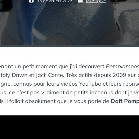
P
13 FÉVRIER 2023
MUSIQUE
P
P
К
A
U
U
А
R
B
B
К
L
L
М
:
I
I
Ё
É
É
Р
L
D
Т
E
A
В
N
Ы
:
S
enant un petit moment que j’ai découvert
Pomplamoo
Й
aly Dawn et Jack Conte. Très actifs depuis 2009 sur 
П
И
igne, connus pour leurs vidéos YouTube et leurs repri
Н
, ce n’est pas vraiment de petits inconnus dont je va
Г
is il fallait absolument que je vous parle de
Daft Pom
В
И
Н