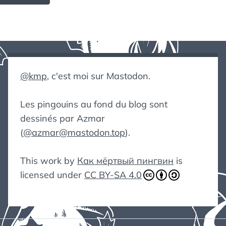
@kmp
, c'est moi sur Mastodon.
Les pingouins au fond du blog sont
dessinés par Azmar
(
@azmar@mastodon.top
).
This work by
Как мёртвый пингвин
is
licensed under
CC BY-SA 4.0