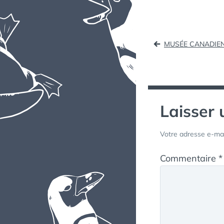
Naviga
MUSÉE CANADIEN 
de
l’article
Laisser
Votre adresse e-mai
Commentaire
*