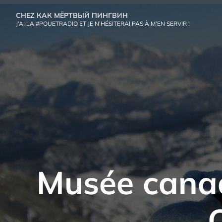
Aller
CHEZ КАК МЁРТВЫЙ ПИНГВИН
au
J’AI LA #POUETRADIO ET JE N’HÉSITERAI PAS À M’EN SERVIR !
contenu
Musée canadi