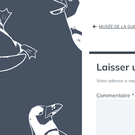
Naviga
MUSÉE DE LA GU
de
l’article
Laisser
Votre adresse e-mai
Commentaire
*