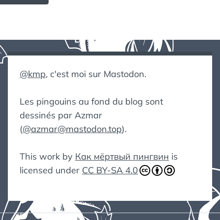
@kmp
, c'est moi sur Mastodon.
Les pingouins au fond du blog sont
dessinés par Azmar
(
@azmar@mastodon.top
).
This work by
Как мёртвый пингвин
is
licensed under
CC BY-SA 4.0