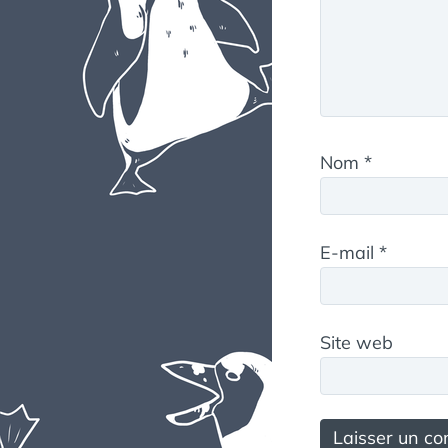
Nom
*
E-mail
*
Site web