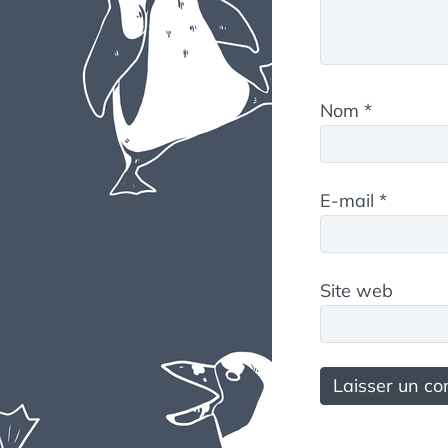
Nom
*
E-mail
*
Site web