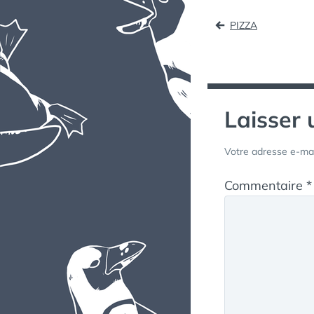
Naviga
PIZZA
de
l’article
Laisser
Votre adresse e-mai
Commentaire
*