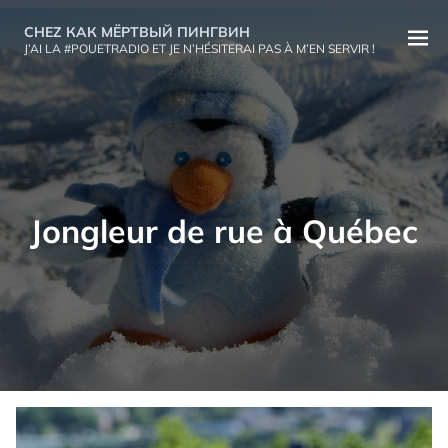
Aller
CHEZ КАК МЁРТВЫЙ ПИНГВИН
au
Ouvri
J’AI LA #POUETRADIO ET JE N’HÉSITERAI PAS À M’EN SERVIR !
contenu
le
menu
Jongleur de rue à Québec