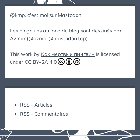
@kmp
, c'est moi sur Mastodon.
Les pingouins au fond du blog sont dessinés par
Azmar (
@azmar@mastodon.top
).
This work by
Как мёртвый пингвин
is licensed
under
CC BY-SA 4.0
RSS - Articles
RSS - Commentaires