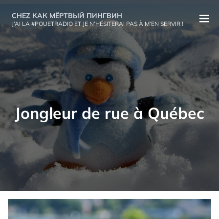
Aller
CHEZ КАК МЁРТВЫЙ ПИНГВИН
au
Ouvri
J’AI LA #POUETRADIO ET JE N’HÉSITERAI PAS À M’EN SERVIR !
contenu
le
menu
Jongleur de rue à Québec