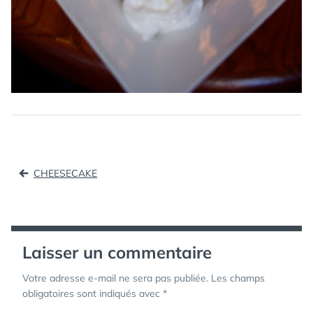
Navigation
CHEESECAKE
de
l’article
Laisser un commentaire
Votre adresse e-mail ne sera pas publiée.
Les champs
obligatoires sont indiqués avec
*