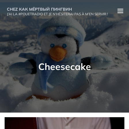
Aller
CHEZ КАК МЁРТВЫЙ ПИНГВИН
au
Ouvri
J’AI LA #POUETRADIO ET JE N’HÉSITERAI PAS À M’EN SERVIR !
contenu
le
menu
Cheesecake