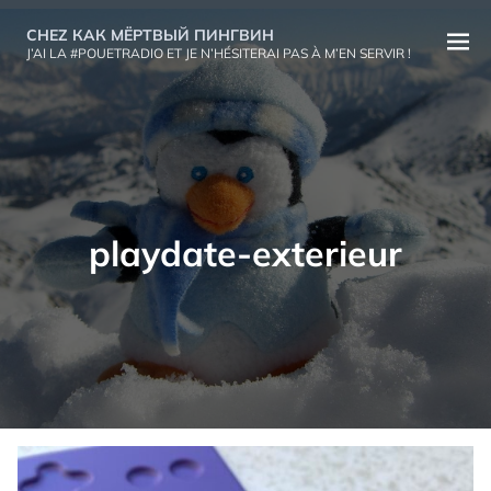
Aller
CHEZ КАК МЁРТВЫЙ ПИНГВИН
au
Ouvri
J’AI LA #POUETRADIO ET JE N’HÉSITERAI PAS À M’EN SERVIR !
contenu
le
menu
playdate-exterieur