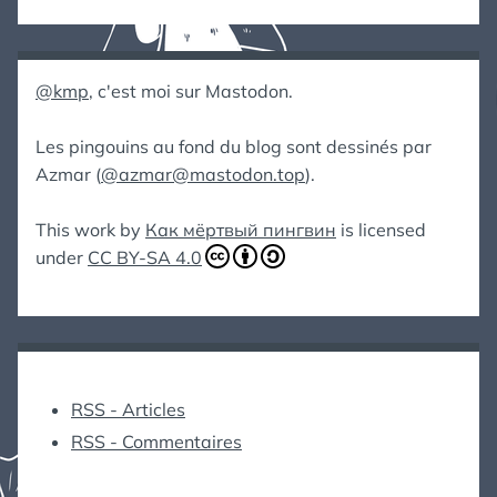
@kmp
, c'est moi sur Mastodon.
Les pingouins au fond du blog sont dessinés par
Azmar (
@azmar@mastodon.top
).
This work by
Как мёртвый пингвин
is licensed
under
CC BY-SA 4.0
RSS - Articles
RSS - Commentaires