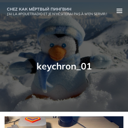
Aller
CHEZ КАК МЁРТВЫЙ ПИНГВИН
au
Ouvri
J’AI LA #POUETRADIO ET JE N’HÉSITERAI PAS À M’EN SERVIR !
contenu
le
menu
keychron_01