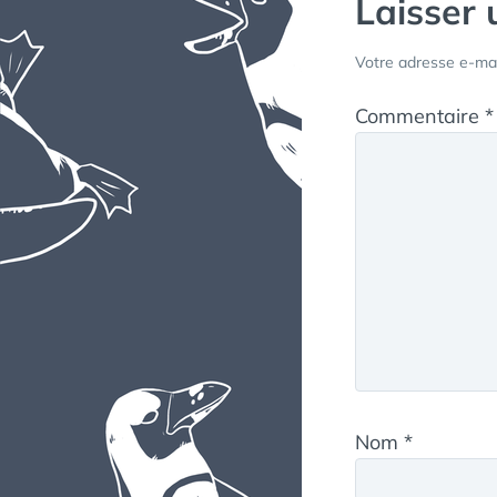
Laisser
Votre adresse e-mai
Commentaire
*
Nom
*