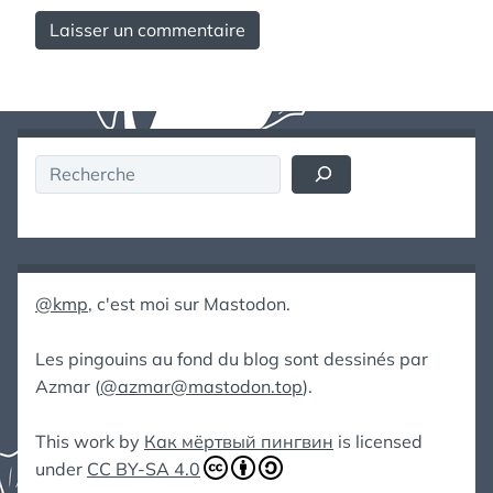
Rechercher
@kmp
, c'est moi sur Mastodon.
Les pingouins au fond du blog sont dessinés par
Azmar (
@azmar@mastodon.top
).
This work by
Как мёртвый пингвин
is licensed
under
CC BY-SA 4.0