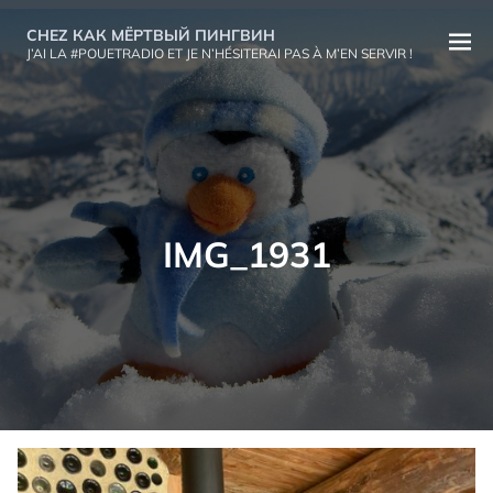
Aller
CHEZ КАК МЁРТВЫЙ ПИНГВИН
au
Ouvri
J’AI LA #POUETRADIO ET JE N’HÉSITERAI PAS À M’EN SERVIR !
contenu
le
menu
IMG_1931