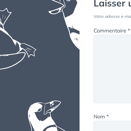
Laisser
Votre adresse e-mai
Commentaire
*
Nom
*