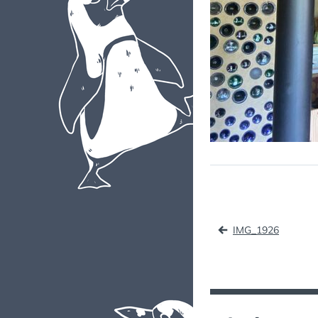
Naviga
IMG_1926
de
l’article