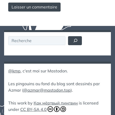
Rechercher
@kmp
, c'est moi sur Mastodon.
Les pingouins au fond du blog sont dessinés par
Azmar (
@azmar@mastodon.top
).
This work by
Как мёртвый пингвин
is licensed
under
CC BY-SA 4.0