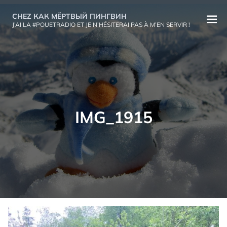
Aller
CHEZ КАК МЁРТВЫЙ ПИНГВИН
au
Ouvri
J’AI LA #POUETRADIO ET JE N’HÉSITERAI PAS À M’EN SERVIR !
contenu
le
menu
IMG_1915