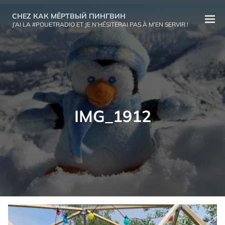
Aller
CHEZ КАК МЁРТВЫЙ ПИНГВИН
au
Ouvri
J’AI LA #POUETRADIO ET JE N’HÉSITERAI PAS À M’EN SERVIR !
contenu
le
menu
IMG_1912