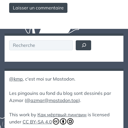
Rechercher
@kmp
, c'est moi sur Mastodon.
Les pingouins au fond du blog sont dessinés par
Azmar (
@azmar@mastodon.top
).
This work by
Как мёртвый пингвин
is licensed
under
CC BY-SA 4.0