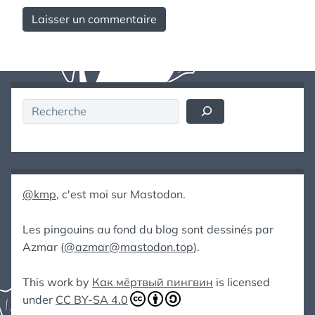
Rechercher
@kmp
, c'est moi sur Mastodon.
Les pingouins au fond du blog sont dessinés par
Azmar (
@azmar@mastodon.top
).
This work by
Как мёртвый пингвин
is licensed
under
CC BY-SA 4.0