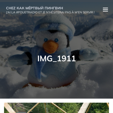
Aller
CHEZ КАК МЁРТВЫЙ ПИНГВИН
au
Ouvri
J’AI LA #POUETRADIO ET JE N’HÉSITERAI PAS À M’EN SERVIR !
contenu
le
menu
IMG_1911