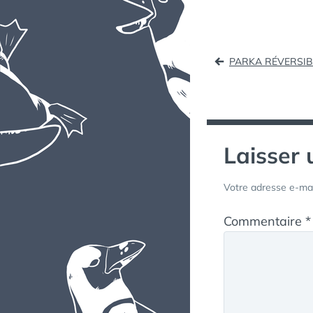
Naviga
PARKA RÉVERSIB
de
l’article
Laisser
Votre adresse e-mai
Commentaire
*