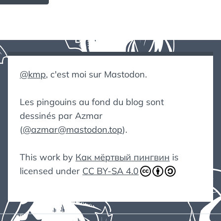
@kmp
, c'est moi sur Mastodon.
Les pingouins au fond du blog sont
dessinés par Azmar
(
@azmar@mastodon.top
).
This work by
Как мёртвый пингвин
is
licensed under
CC BY-SA 4.0