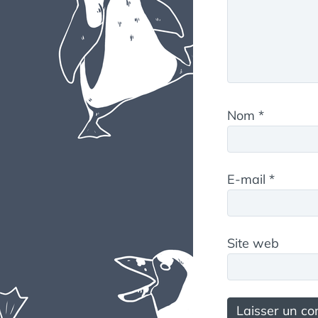
Nom
*
E-mail
*
Site web