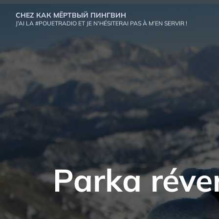
Aller
CHEZ КАК МЁРТВЫЙ ПИНГВИН
au
J’AI LA #POUETRADIO ET JE N’HÉSITERAI PAS À M’EN SERVIR !
contenu
Parka réver