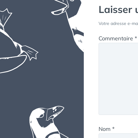
Laisser
Votre adresse e-mai
Commentaire
*
Nom
*