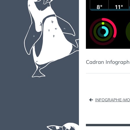
Cadran Infographe
Naviga
INFOGRAPHE-MO
de
l’article