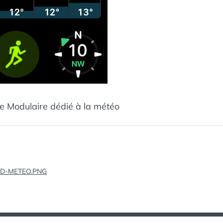
 Modulaire dédié à la météo
tion
D-METEO.PNG