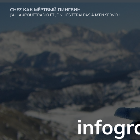
Aller
CHEZ КАК МЁРТВЫЙ ПИНГВИН
au
J’AI LA #POUETRADIO ET JE N’HÉSITERAI PAS À M’EN SERVIR !
contenu
infog