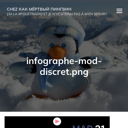
Aller
CHEZ КАК МЁРТВЫЙ ПИНГВИН
au
Ouvri
J’AI LA #POUETRADIO ET JE N’HÉSITERAI PAS À M’EN SERVIR !
contenu
le
menu
infographe-mod-
discret.png