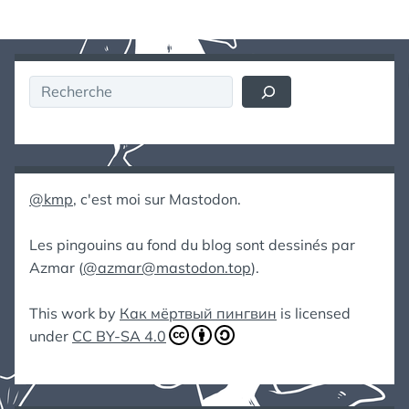
Rechercher
@kmp
, c'est moi sur Mastodon.
Les pingouins au fond du blog sont dessinés par
Azmar (
@azmar@mastodon.top
).
This work by
Как мёртвый пингвин
is licensed
under
CC BY-SA 4.0