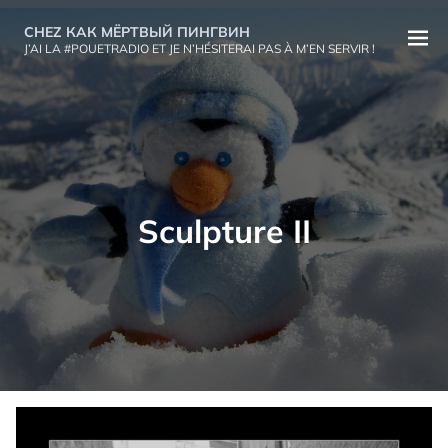
Aller
CHEZ КАК МЁРТВЫЙ ПИНГВИН
au
Ouvri
J’AI LA #POUETRADIO ET JE N’HÉSITERAI PAS À M’EN SERVIR !
contenu
le
menu
Sculpture II