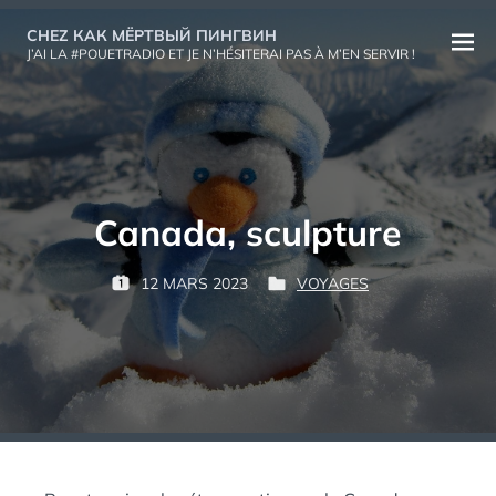
Aller
CHEZ КАК МЁРТВЫЙ ПИНГВИН
au
Ouvri
J’AI LA #POUETRADIO ET JE N’HÉSITERAI PAS À M’EN SERVIR !
contenu
le
menu
Canada, sculpture
P
12 MARS 2023
VOYAGES
P
P
К
A
U
U
А
R
B
B
К
L
L
М
:
I
I
Ё
É
É
Р
L
D
Т
E
A
В
N