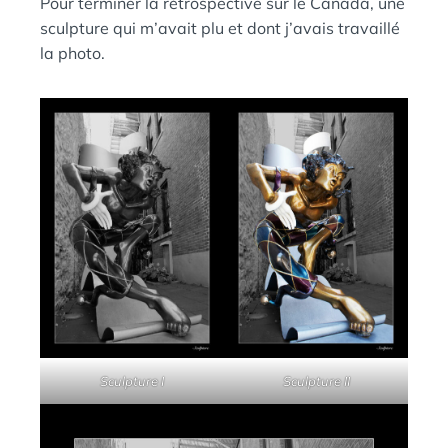
Pour terminer la rétrospective sur le Canada, une
Ы
:
S
Й
sculpture qui m’avait plu et dont j’avais travaillé
П
la photo.
И
Н
Г
В
И
Н
Sculpture I
Sculpture II