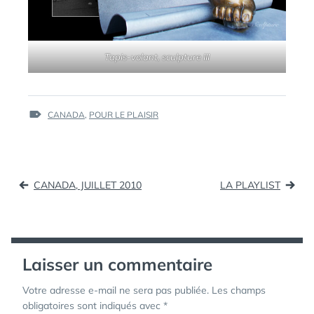
Tapis-volant, sculpture III
ÉTIQUETTES :
CANADA
,
POUR LE PLAISIR
Navigation
CANADA, JUILLET 2010
LA PLAYLIST
de
l’article
Laisser un commentaire
Votre adresse e-mail ne sera pas publiée.
Les champs
obligatoires sont indiqués avec
*