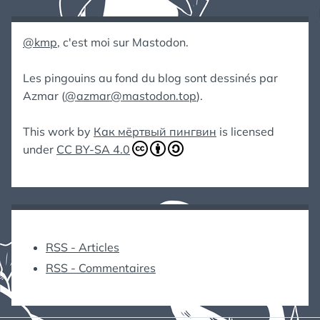
@kmp
, c'est moi sur Mastodon.
Les pingouins au fond du blog sont dessinés par
Azmar (
@azmar@mastodon.top
).
This work by
Как мёртвый пингвин
is licensed
under
CC BY-SA 4.0
RSS - Articles
RSS - Commentaires