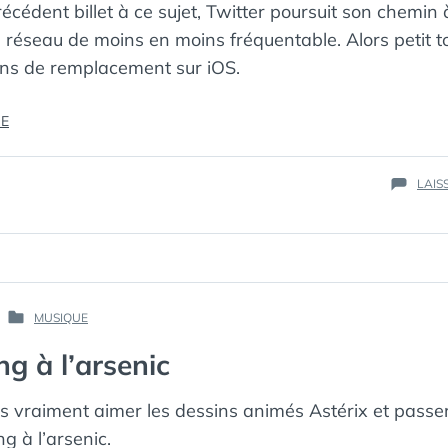
cédent billet à ce sujet, Twitter poursuit son chemin
 réseau de moins en moins fréquentable. Alors petit t
ons de remplacement sur iOS.
« SE
RE
PASSER
DE
LAIS
TWITTER
SUR
IOS »
PAR :
MUSIQUE
PUBLIÉ
КАК
DANS
g à l’arsenic
МЁРТВЫЙ
ПИНГВИН
s vraiment aimer les dessins animés Astérix et passer
 à l’arsenic.