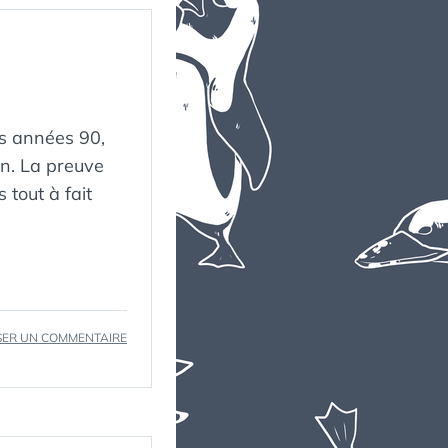
es années 90,
in. La preuve
 tout à fait
SUR
SER UN COMMENTAIRE
RAP
QUEB,
VOL.
1