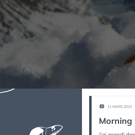
11 MARS 2023
PUBLIÉ
LE :
Morning 
J’ai grandi da