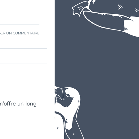
SUR
SER UN COMMENTAIRE
LE
PUDDING
À
L’ARSENIC
m’offre un long