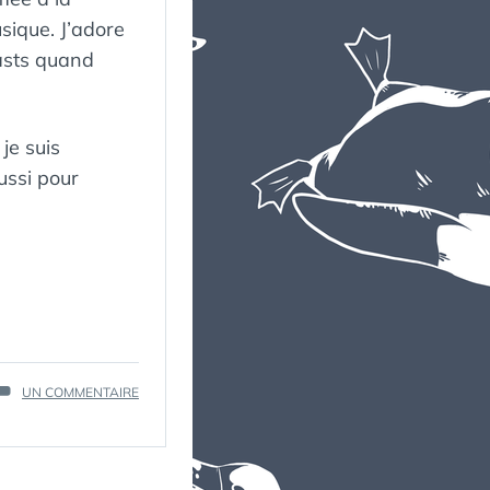
sique. J’adore
asts quand
je suis
ussi pour
SUR
UN COMMENTAIRE
MORNING
ROUTINE
PODCASTS