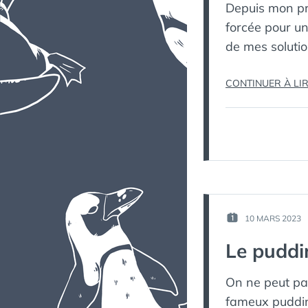
Depuis mon pré
forcée pour un
de mes soluti
CONTINUER À LI
10 MARS 2023
PUBLIÉ
LE :
Le puddin
On ne peut pa
fameux pudding