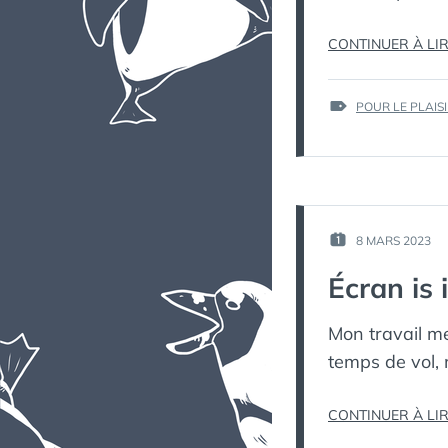
CONTINUER À LI
ÉTIQUETTES :
POUR LE PLAIS
8 MARS 2023
PUBLIÉ
LE :
Écran is 
Mon travail me
temps de vol, m
CONTINUER À LI