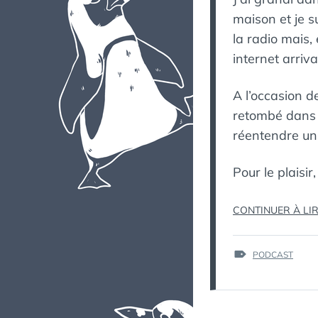
maison et je s
la radio mais
internet arriva
A l’occasion d
retombé dans l
réentendre un
Pour le plaisi
CONTINUER À LI
ÉTIQUETTES :
PODCAST