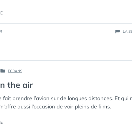
« LE
RE
PUDDING
À
IR
LAIS
L’ARSENIC »
PAR :
ECRANS
PUBLIÉ
КАК
DANS
in the air
МЁРТВЫЙ
ПИНГВИН
 fait prendre l’avion sur de longues distances. Et qui 
’offre aussi l’occasion de voir pleins de films.
« ÉCRAN
RE
IS