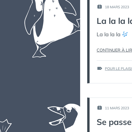
18 MARS 2023
PUBLIÉ
LE :
La la la 
La la la la
CONTINUER À LI
ÉTIQUETTES :
POUR LE PLAIS
11 MARS 2023
PUBLIÉ
LE :
Se passe