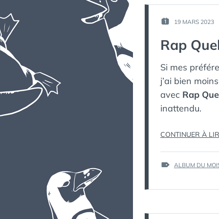
19 MARS 2023
PUBLIÉ
LE :
Rap Queb
Si mes préfér
j’ai bien moin
avec
Rap Queb
inattendu.
CONTINUER À LI
ÉTIQUETTES :
ALBUM DU MOI