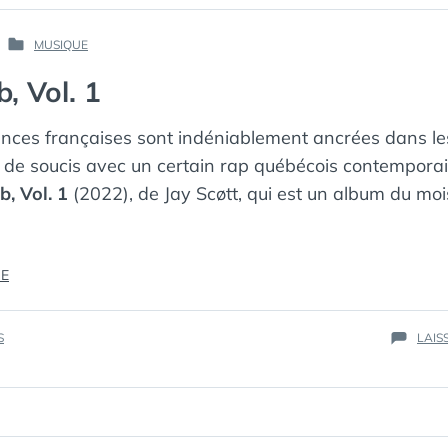
PAR :
MUSIQUE
PUBLIÉ
КАК
DANS
, Vol. 1
МЁРТВЫЙ
ПИНГВИН
ences françaises sont indéniablement ancrées dans l
s de soucis avec un certain rap québécois contempora
, Vol. 1
(2022), de Jay Scøtt, qui est un album du mois
« RAP
RE
QUEB,
VOL.
S
LAIS
1 »