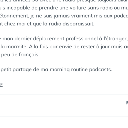
uis incapable de prendre une voiture sans radio ou mu
, étonnement, je ne suis jamais vraiment mis aux podc
it chez moi et que la radio disparaissait.
e mon dernier déplacement professionnel à l’étranger, 
a marmite. A la fois par envie de rester à jour mais a
 peu de français.
r, petit partage de ma morning routine podcasts.
« MORNING
RE
ROUTINE
PODCASTS »