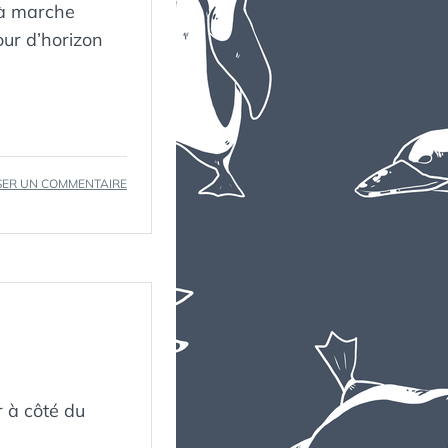
 à marche
our d’horizon
SUR
SER UN COMMENTAIRE
SE
PASSER
DE
TWITTER
SUR
IOS
 à côté du