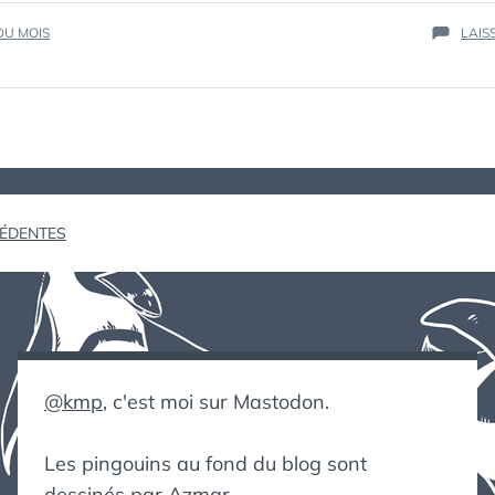
IN
DU MOIS
LAIS
THE
AIR »
ion
CÉDENTES
@kmp
, c'est moi sur Mastodon.
Les pingouins au fond du blog sont
dessinés par Azmar