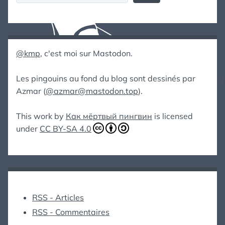
@kmp
, c'est moi sur Mastodon.
Les pingouins au fond du blog sont dessinés par
Azmar (
@azmar@mastodon.top
).
This work by
Как мёртвый пингвин
is licensed
under
CC BY-SA 4.0
RSS - Articles
RSS - Commentaires