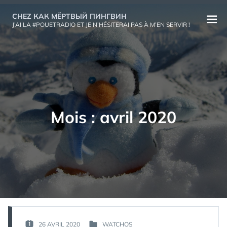
Aller
CHEZ КАК МЁРТВЫЙ ПИНГВИН
au
Ouvri
J’AI LA #POUETRADIO ET JE N’HÉSITERAI PAS À M’EN SERVIR !
contenu
le
menu
Mois :
avril 2020
PAR :
26 AVRIL 2020
WATCHOS