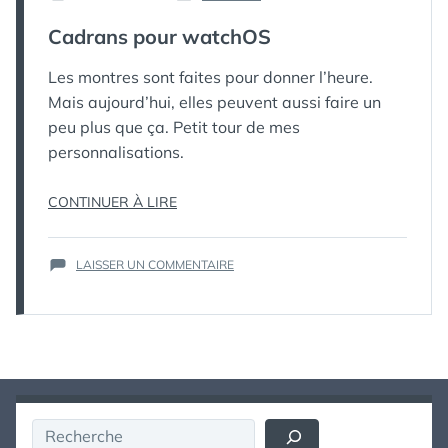
PUBLIÉ
PUBLIÉ
КАК
LE :
DANS
Cadrans pour watchOS
МЁРТВЫЙ
ПИНГВИН
Les montres sont faites pour donner l’heure.
Mais aujourd’hui, elles peuvent aussi faire un
peu plus que ça. Petit tour de mes
personnalisations.
« CADRANS
CONTINUER À LIRE
POUR
WATCHOS »
SUR
LAISSER UN COMMENTAIRE
CADRANS
POUR
WATCHOS
Rechercher